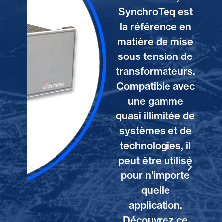
transition
Teq est
entre les
ence en
technologies
de mise
d'aujourd'hui
sion de
et les
mateurs.
innovations
le avec
de demain,
amme
notre
mitée de
convertisseur
s et de
de protocoles
ies, il
RightWON
 utilisé
ajoute une
importe
touche
le
intelligente et
tion.
de nouvelles
rez ce