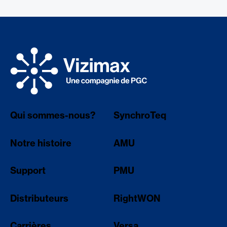
Qui sommes-nous?
SynchroTeq
Notre histoire
AMU
Support
PMU
Distributeurs
RightWON
Carrières
Versa